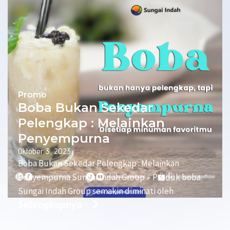
Promo
Boba Bukan Sekedar
Pelengkap : Melainkan
Penyempurna
Oktober 3, 2023
Boba Bukan Sekedar Pelengkap : Melainkan
Penyempurna Sungai Indah Group – Produk boba
Sungai Indah Group semakin diminati oleh
Selengkapnya