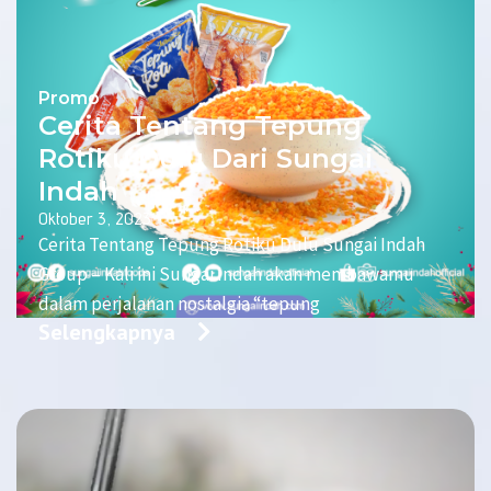
Promo
Cerita Tentang Tepung
Rotiku Dulu Dari Sungai
Indah
Oktober 3, 2023
Cerita Tentang Tepung Rotiku Dulu Sungai Indah
Group – Kali ini Sungai Indah akan membawamu
dalam perjalanan nostalgia “tepung
Selengkapnya