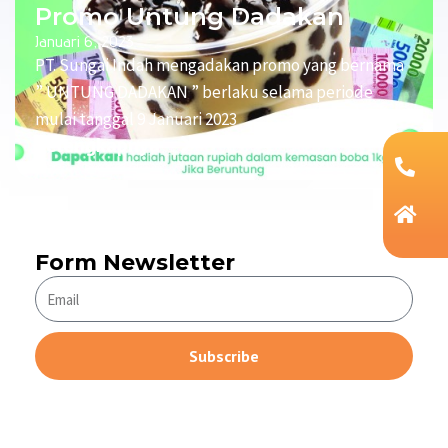
Promo Untung Dadakan
Januari 6, 2023
PT. Sungai Indah mengadakan promo yang bernama
” UNTUNG DADAKAN ” berlaku selama periode
mulai tanggal 9 Januari 2023
Selengkapnya
Form Newsletter
Subscribe
Alternative: