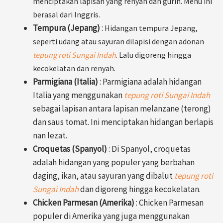
menciptakan lapisan yang renyah dan gurih. Menu ini
berasal dari Inggris.
Tempura (Jepang)
:
Hidangan tempura Jepang,
seperti udang atau sayuran dilapisi dengan adonan
tepung roti Sungai Indah
. Lalu digoreng hingga
kecokelatan dan renyah.
Parmigiana (Italia)
: Parmigiana adalah hidangan
Italia yang menggunakan
tepung roti Sungai Indah
sebagai lapisan antara lapisan melanzane (terong)
dan saus tomat. Ini menciptakan hidangan berlapis
nan lezat.
Croquetas (Spanyol)
: Di Spanyol, croquetas
adalah hidangan yang populer yang berbahan
daging, ikan, atau sayuran yang dibalut
tepung roti
Sungai Indah
dan digoreng hingga kecokelatan.
Chicken Parmesan (Amerika)
: Chicken Parmesan
populer di Amerika yang juga menggunakan