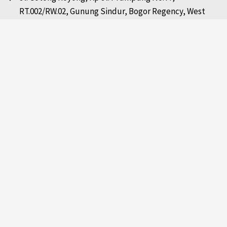
RT.002/RW.02, Gunung Sindur, Bogor Regency, West
Java 16340
admin@sungaiindah.id
+62812-8367-4910
+62812-8367-4910
Info
Karier
Newsletter
Unduh Katalog
Pemesanan & Pembayaran
Pengiriman
Retur Penjualan / Barang
Resep