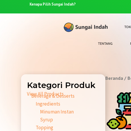
67-4910
Kenapa Pilih
Sungai Indah?
TOK
TENTANG
Beranda
/ B
Kategori Produk
View All Products
Beverage & Desserts
Ingredients
Minuman Instan
Syrup
Topping