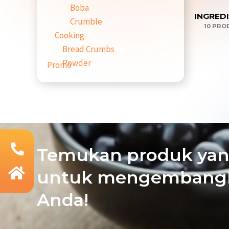
Boba
INGRED
Crumble
10 PRO
Cooking
Bread Crumbs
Powder
Promo
Temukan produk yan
untuk mengembangk
Anda!