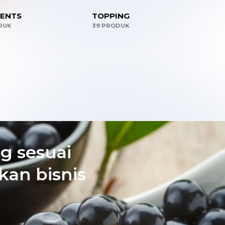
IENTS
TOPPING
DUK
39 PRODUK
g sesuai
an bisnis