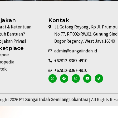
ijakan
Kontak
arat & Ketentuan
Jl. Gotong Royong, Kp Jl. Prump
tuh Bantuan?
No.77, RT.002/RW.02, Gunung Sind
ijakan Privasi
Bogor Regency, West Java 16340
ketplace
admin@sungaiindah.id
opee
+62812-8367-4910
kopedia
ktok
+62812-8367-4910
right 2026
PT Sungai Indah Gemilang Lokantara
| All Rights Re