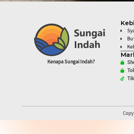
Keb
Sy
Bu
Keb
Mar
Kenapa
Sungai Indah?
Sh
To
Ti
Copy