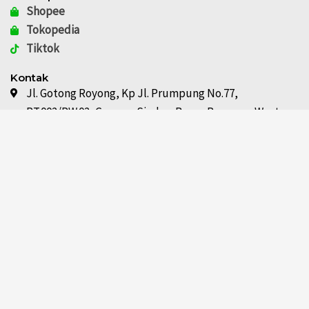
Shopee
Tokopedia
Tiktok
Kontak
Jl. Gotong Royong, Kp Jl. Prumpung No.77,
RT.002/RW.02, Gunung Sindur, Bogor Regency, West
Java 16340
admin@sungaiindah.id
+62812-8367-4910
+62812-8367-4910
Info
Karier
Newsletter