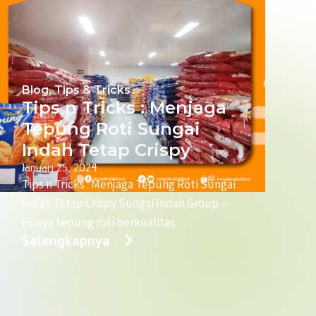
Blog
,
Tips & Tricks
Tips n Tricks : Menjaga
Tepung Roti Sungai
Indah Tetap Crispy
Januari 25, 2024
Tips n Tricks : Menjaga Tepung Roti Sungai
Indah Tetap Crispy Sungai Indah Group –
Punya tepung roti berkualitas
Selengkapnya