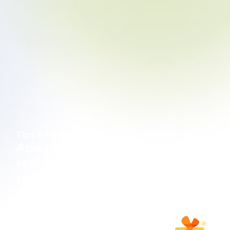
Tips & Tricks
Apa perbedaan tepung
roti, tepung panir, dan
tepung panko?
Juni 14, 2023
Tepung roti, tepung panir, dan tepung
panko, sering disangka sama saja. Padahal,