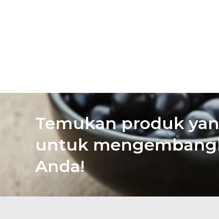
Temukan produk yan
untuk mengembangk
Anda!