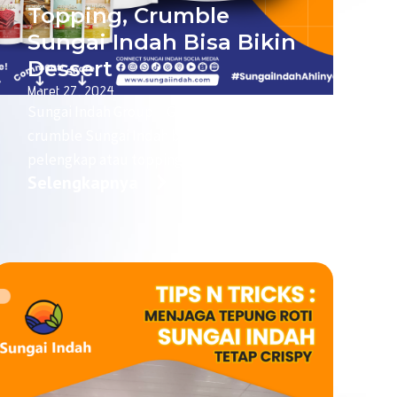
Topping, Crumble
Sungai Indah Bisa Bikin
Dessert
Maret 27, 2024
Sungai Indah Group – Guys, tahu gak?
crumble Sungai Indah bukan lagi sekadar
pelengkap atau topping loh. Tetapi juga
Selengkapnya