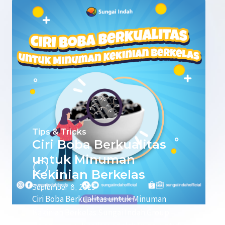
Tips & Tricks
Ciri Boba Berkualitas
untuk Minuman
Kekinian Berkelas
September 8, 2023
Ciri Boba Berkualitas untuk Minuman
Kekinian Berkelas Sungai Indah Group –