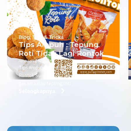
Blog
,
Tips & Tricks
Tips Ampuh : Tepung
Roti Tidak Lagi Rontok
Februari 28, 2024
Tips Ampuh : Tepung Roti Tidak Lagi
Rontok Sungai Indah Group – Kalian kesel
gak sih kalau tepung roti
Selengkapnya