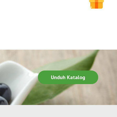
ketiganya memiliki perbedaan dari segi
tekstur, bahan
Selengkapnya
Unduh Katalog