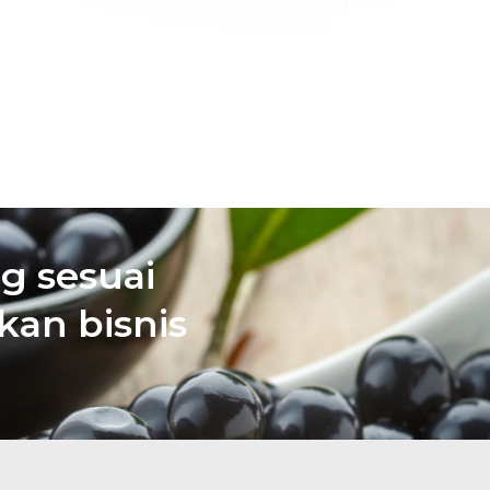
Dalam bisnis, kualitas adalah kunci untuk
menarik pelanggan
Selengkapnya
g sesuai
an bisnis