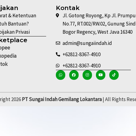
ijakan
Kontak
arat & Ketentuan
Jl. Gotong Royong, Kp Jl. Prump
tuh Bantuan?
No.77, RT.002/RW.02, Gunung Sind
ijakan Privasi
Bogor Regency, West Java 16340
ketplace
admin@sungaiindah.id
opee
+62812-8367-4910
kopedia
ktok
+62812-8367-4910
right 2026
PT Sungai Indah Gemilang Lokantara
| All Rights Re