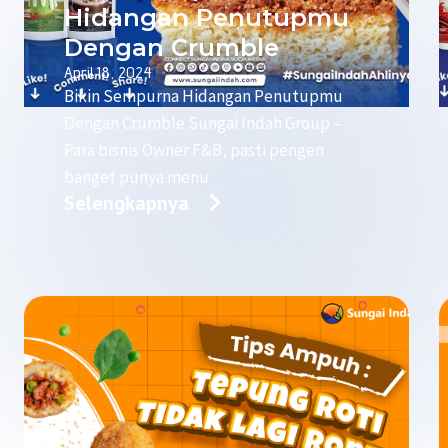
Hidangan Penutupmu
Dengan Crumble
April 18, 2024
Bikin Sempurna Hidangan Penutupmu
Dengan Crumble Sungai Indah Group –
Para bisnis Owner F&B, pasti pengen
banget punya menu
Selengkapnya