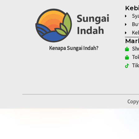
Keb
Sy
Bu
Keb
Mar
Kenapa
Sungai Indah?
Sh
To
Ti
Copy