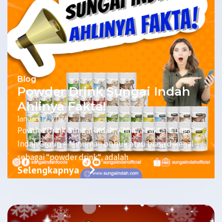
Blog
Powder Drink Sungai Indah
Ahlinya Fakta!
Januari 12, 2024
Powder Drink Sungai Indah, Ahlinya Fakta! Sungai
Indah Group – Minuman bubuk atau biasa dikenal
sebagai “powder drink“, adalah
Selengkapnya