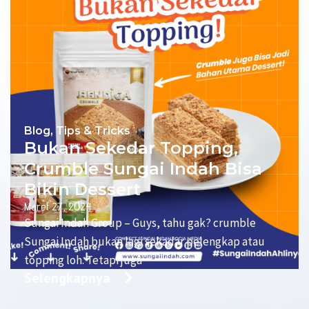
Blog
,
Tips & Tricks
Bukan Sekedar Topping,
Crumble Sungai Indah Bisa
Bikin Dessert
Maret 27, 2024
Sungai Indah Group – Guys, tahu gak? crumble
Sungai Indah bukan lagi sekadar pelengkap atau
topping loh. Tetapi juga
Selengkapnya