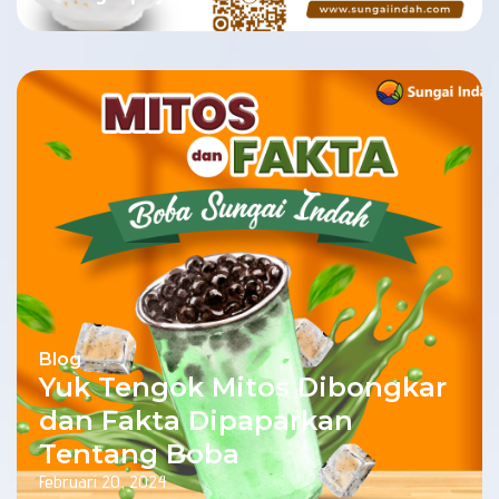
Blog
Yuk Tengok Mitos Dibongkar
dan Fakta Dipaparkan
Tentang Boba
Februari 20, 2024