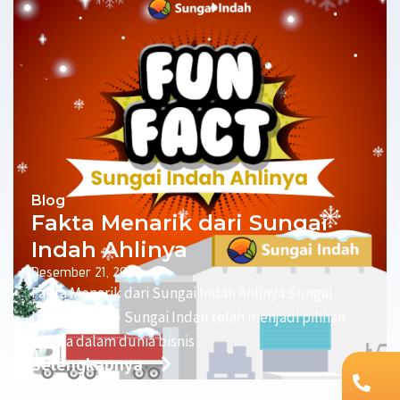
Blog
Fakta Menarik dari Sungai
Indah Ahlinya
Desember 21, 2023
Fakta Menarik dari Sungai Indah Ahlinya Sungai
Indah Group – Sungai Indah telah menjadi pilihan
utama dalam dunia bisnis
Selengkapnya