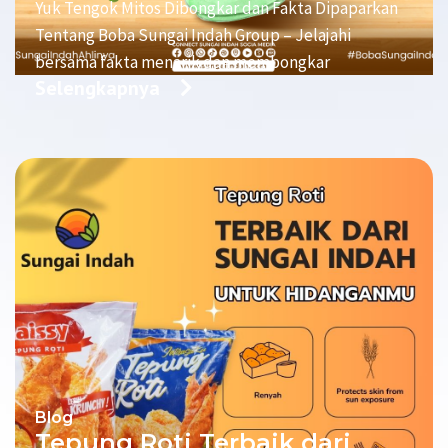
Yuk Tengok Mitos Dibongkar dan Fakta Dipaparkan
Tentang Boba Sungai Indah Group – Jelajahi
bersama fakta menarik dan membongkar
Selengkapnya
Blog
Tepung Roti Terbaik dari