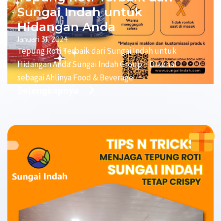
Sungai Indah untuk
Hidangan Anda
Januari 31, 2024
Tepung Roti Terbaik dari Sungai Indah untuk
Hidangan Anda Sungai Indah Group – Dikenal
sebagai Ahlinya Food & Beverage
Selengkapnya