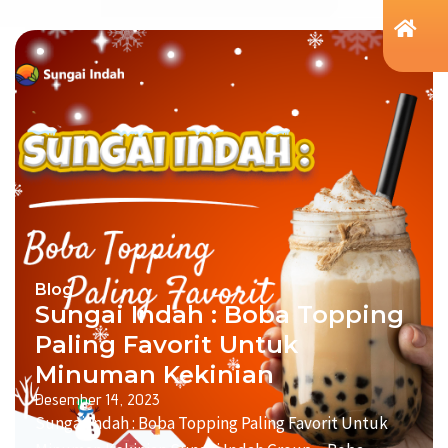
Blog
Sungai Indah : Boba Topping
Paling Favorit Untuk
Minuman Kekinian
Desember 14, 2023
Sungai Indah : Boba Topping Paling Favorit Untuk