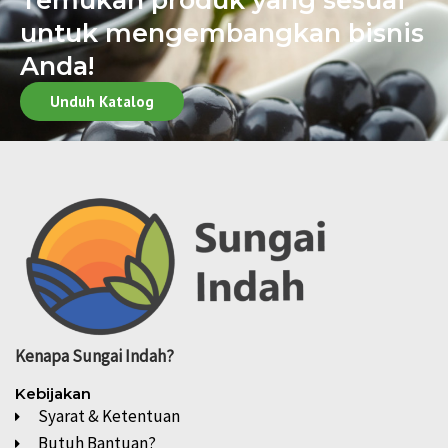
untuk mengembangkan bisnis
Anda!
Unduh Katalog
Kenapa
Sungai Indah?
Kebijakan
Syarat & Ketentuan
Butuh Bantuan?