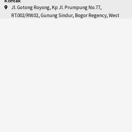
Kontak
Jl. Gotong Royong, Kp Jl. Prumpung No.77,
RT.002/RW.02, Gunung Sindur, Bogor Regency, West
Java 16340
admin@sungaiindah.id
+62812-8367-4910
+62812-8367-4910
Info
Karier
Newsletter
Unduh Katalog
Pemesanan & Pembayaran
Pengiriman
Retur Penjualan / Barang