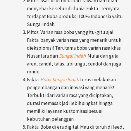
Mitos: Asal-usul boba dari Taiwan dan telah
menyebar ke seluruh dunia. Fakta : Ternyata
terdapat Boba produksi 100% Indonesia yaitu
Sungai Indah.
Mitos: Varian rasa boba yang gitu-gitu aja!
Fakta: banyak varian rasa yang menarik untuk
dieksplorasi! Terutama boba varian rasa khas
Nusantara dari
Sungai Indah
. Mulai dari gula
aren, candil, talas, ubi ungu, cendol dan juga
ronde.
Fakta:
Boba Sungai Indah
terus melakukan
pengembangan dan inovasi yang menarik!
Terbukti dari varian rasa yang diciptakan,
durasi memasak jadi lebih singkat hingga
memiliki layanan kustomisasi sesuai
kebutuhan pelanggan.
Fakta: Boba di era digital. Mau di taruh di feed,