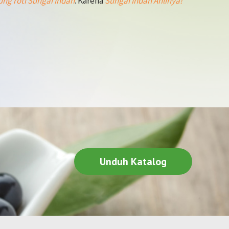
ung roti Sungai Indah
. Karena
Sungai Indah Ahlinya!
Unduh Katalog