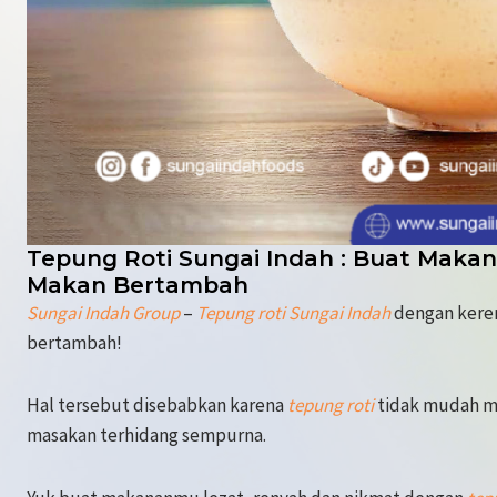
Tepung Roti Sungai Indah : Buat Maka
Makan Bertambah
Sungai Indah Group
–
Tepung roti Sungai Indah
dengan kere
bertambah!
Hal tersebut disebabkan karena
tepung roti
tidak mudah me
masakan terhidang sempurna.