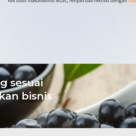
Yuk buat makananmu lezat, renyah dan nikmat dengan
tep
g sesuai
an bisnis