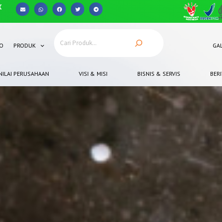
Anda punya pertanyaan? Hubungi 0812-8367-4910
O
PRODUK
GAL
NILAI PERUSAHAAN
VISI & MISI
BISNIS & SERVIS
BERI