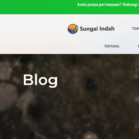
ungi 0812-8367-4910
Kenapa Pilih
Sungai Indah?
TOK
TENTANG
Blog