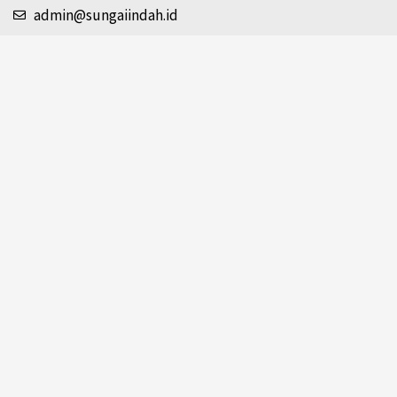
admin@sungaiindah.id
+62812-8367-4910
+62812-8367-4910
Info
Karier
Newsletter
Unduh Katalog
Pemesanan & Pembayaran
Pengiriman
Retur Penjualan / Barang
Resep
Copyright 2026
PT Sungai Indah Gemilang Lokantara
| All
Rights Reserved