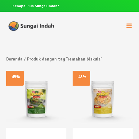
Kenapa Pilih
Sungai Indah?
Anda p
Beranda
/ Produk dengan tag “remahan biskuit”
-45%
-45%