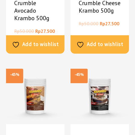
Crumble
Crumble Cheese
Avocado
Krambo 500g
Krambo 500g
Rp
50.000
Rp
27.500
Rp
50.000
Rp
27.500
Add to wishlist
Add to wishlist
-45%
-45%