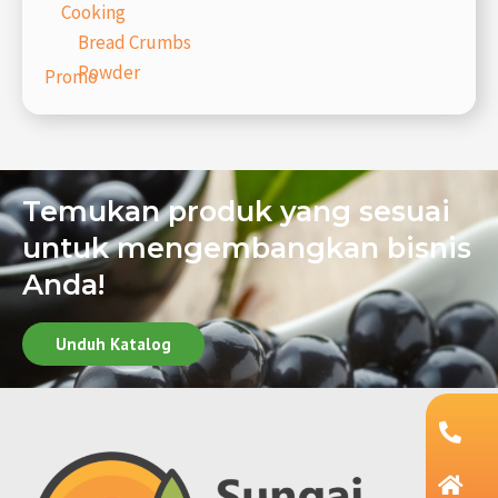
Cooking
Bread Crumbs
Powder
Promo
Temukan produk yang sesuai
untuk mengembangkan bisnis
Anda!
Unduh Katalog