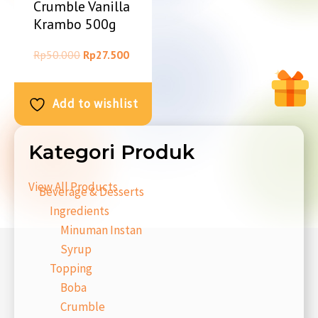
Crumble Vanilla
Krambo 500g
Rp
50.000
Rp
27.500
Add to wishlist
Kategori Produk
View All Products
Beverage & Desserts
Ingredients
Minuman Instan
Syrup
Topping
Boba
Crumble