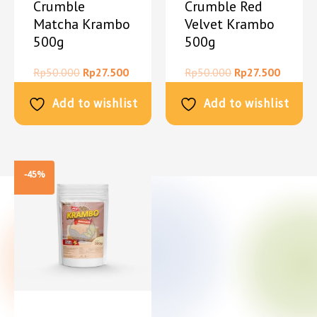
Crumble
Crumble Red
Matcha Krambo
Velvet Krambo
500g
500g
Rp
50.000
Rp
27.500
Rp
50.000
Rp
27.500
Add to wishlist
Add to wishlist
-45%