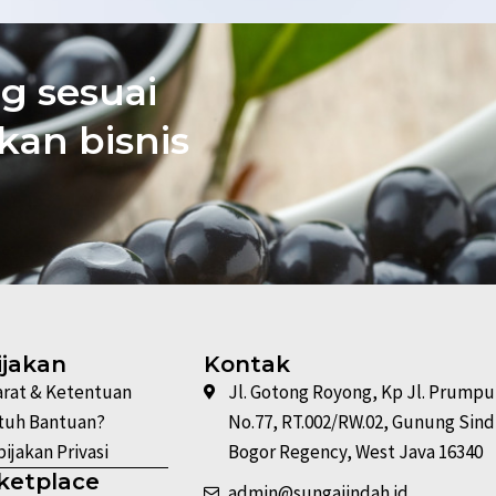
g sesuai
an bisnis
ijakan
Kontak
arat & Ketentuan
Jl. Gotong Royong, Kp Jl. Prump
tuh Bantuan?
No.77, RT.002/RW.02, Gunung Sind
ijakan Privasi
Bogor Regency, West Java 16340
ketplace
admin@sungaiindah.id