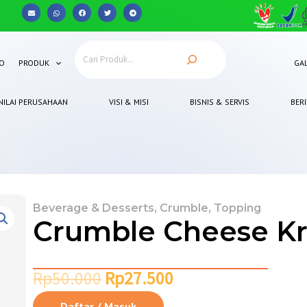
Anda punya pertanyaan? Hubungi 0812-8367-4910
O
PRODUK
GAL
NILAI PERUSAHAAN
VISI & MISI
BISNIS & SERVIS
BERI
Beverage & Desserts
,
Crumble
,
Topping
Crumble Cheese K
Rp
50.000
Rp
27.500
Daftar / Masuk