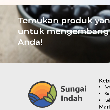
Temukan produk yan
untuk mengembangk
Anda!
Keb
Sy
Bu
Keb
Mar