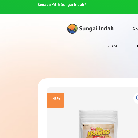
67-4910
Kenapa Pilih
Sungai Indah?
TOK
TENTANG
-45%