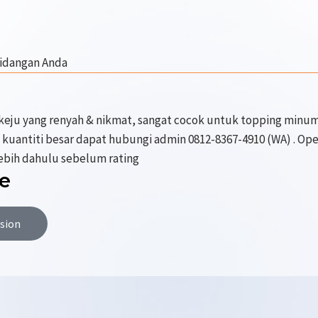
hidangan Anda
keju yang renyah & nikmat, sangat cocok untuk topping minum
n kuantiti besar dapat hubungi admin 0812-8367-4910 (WA) . Op
lebih dahulu sebelum rating
e
rsion