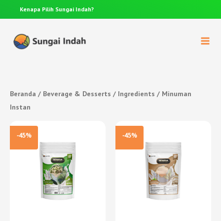
Kenapa Pilih
Sungai Indah?
Anda p
Beranda
/
Beverage & Desserts
/
Ingredients
/ Minuman
Instan
-45%
-45%