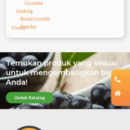
Crumble
Cooking
Bread Crumbs
Powder
Promo
Temukan produk yang sesuai
untuk mengembangkan bisnis
Anda!
Unduh Katalog