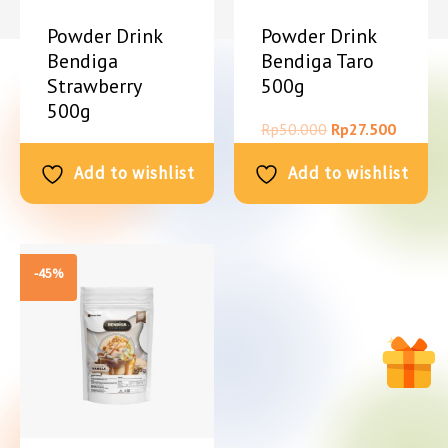
Powder Drink
Powder Drink
Bendiga
Bendiga Taro
Strawberry
500g
500g
Rp
50.000
Rp
27.500
Rp
50.000
Rp
27.500
Add to wishlist
Add to wishlist
-45%