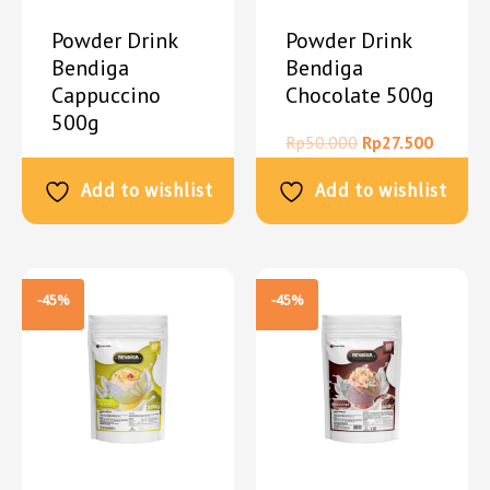
Powder Drink
Powder Drink
Bendiga
Bendiga
Cappuccino
Chocolate 500g
500g
Rp
50.000
Rp
27.500
Rp
50.000
Rp
27.500
Add to wishlist
Add to wishlist
-45%
-45%