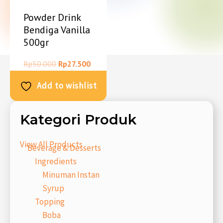
Powder Drink
Bendiga Vanilla
500gr
Rp
50.000
Rp
27.500
Add to wishlist
Kategori Produk
View All Products
Beverage & Desserts
Ingredients
Minuman Instan
Syrup
Topping
Boba