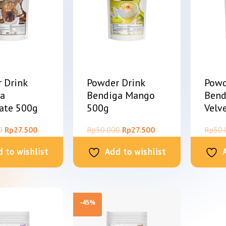
 Drink
Powder Drink
Powd
ga
Bendiga Mango
Bend
ate 500g
500g
Velv
0
Rp
27.500
Rp
50.000
Rp
27.500
Rp
50.
 to wishlist
Add to wishlist
-45%