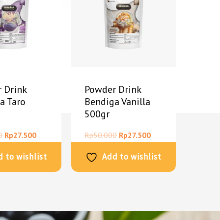
 Drink
Powder Drink
a Taro
Bendiga Vanilla
500gr
0
Rp
27.500
Rp
50.000
Rp
27.500
 to wishlist
Add to wishlist