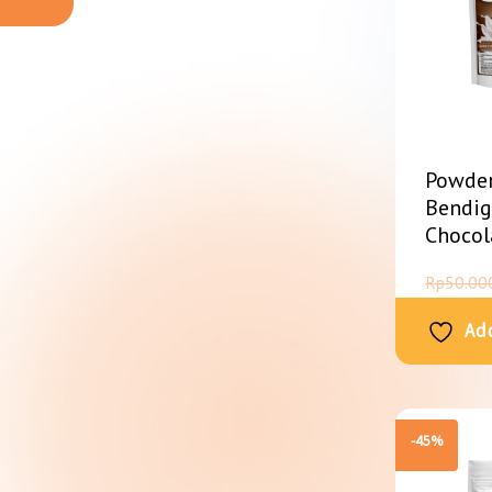
Powder
Bendi
Chocol
Rp
50.00
Add
-45%