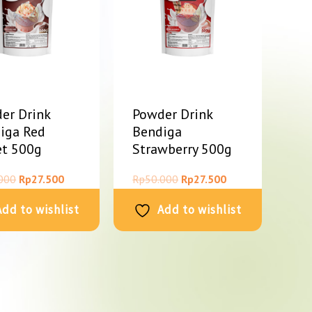
er Drink
Powder Drink
iga Red
Bendiga
et 500g
Strawberry 500g
000
Rp
27.500
Rp
50.000
Rp
27.500
Add to wishlist
Add to wishlist