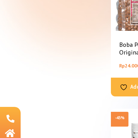
Boba P
Origin
Rp
24.00
Add
-45%