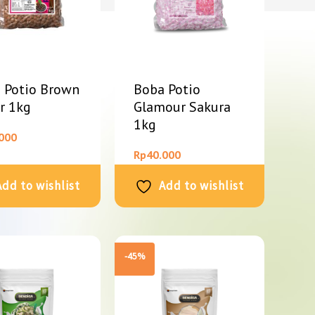
 Potio Brown
Boba Potio
r 1kg
Glamour Sakura
1kg
000
Rp
40.000
Add to wishlist
Add to wishlist
-45%