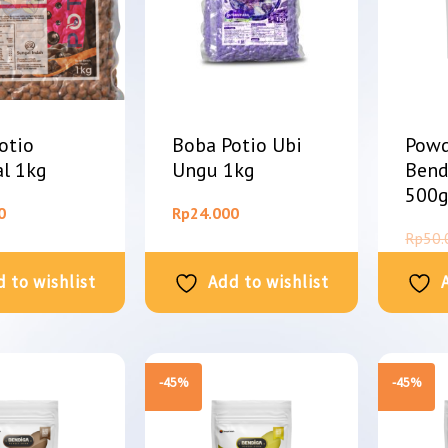
otio
Boba Potio Ubi
Powd
al 1kg
Ungu 1kg
Bend
500
0
Rp
24.000
Rp
50.
 to wishlist
Add to wishlist
-45%
-45%