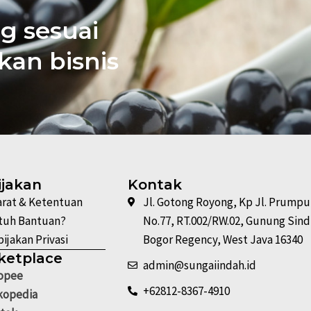
g sesuai
an bisnis
ijakan
Kontak
arat & Ketentuan
Jl. Gotong Royong, Kp Jl. Prump
tuh Bantuan?
No.77, RT.002/RW.02, Gunung Sind
ijakan Privasi
Bogor Regency, West Java 16340
ketplace
admin@sungaiindah.id
opee
+62812-8367-4910
kopedia