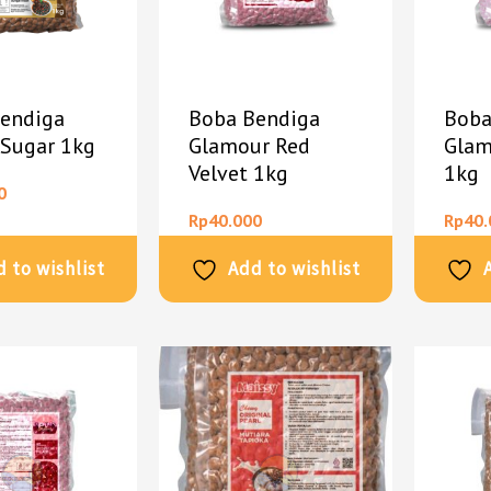
endiga
Boba Bendiga
Boba
Sugar 1kg
Glamour Red
Glam
Velvet 1kg
1kg
0
Rp
40.000
Rp
40.
 to wishlist
Add to wishlist