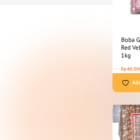
Boba 
Red Ve
1kg
Rp
40.00
Add