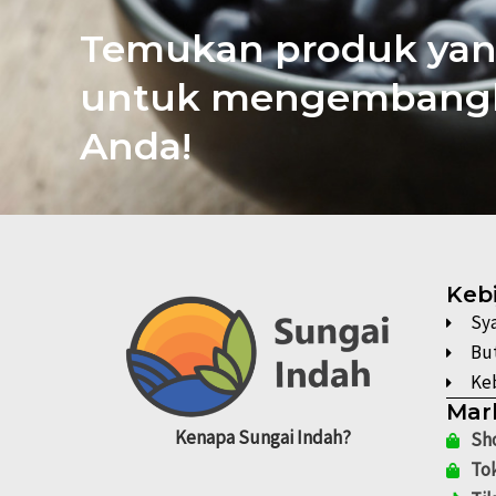
Temukan produk yan
untuk mengembangk
Anda!
Keb
Sy
Bu
Keb
Mar
Kenapa
Sungai Indah?
Sh
To