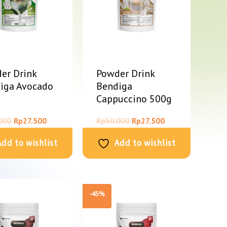
er Drink
Powder Drink
iga Avocado
Bendiga
g
Cappuccino 500g
000
Rp
27.500
Rp
50.000
Rp
27.500
Add to wishlist
Add to wishlist
-45%