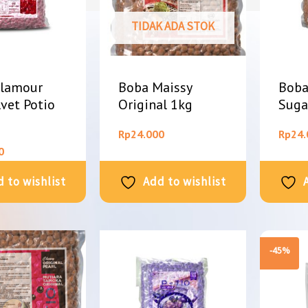
TIDAK ADA STOK
Glamour
Boba Maissy
Boba
lvet Potio
Original 1kg
Suga
Rp
24.000
Rp
24.
0
 to wishlist
Add to wishlist
-45%