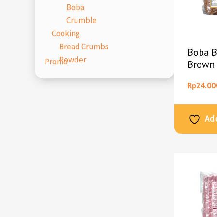
Boba
Crumble
Cooking
Bread Crumbs
Boba B
Powder
Promo
Brown 
Rp
24.00
Add