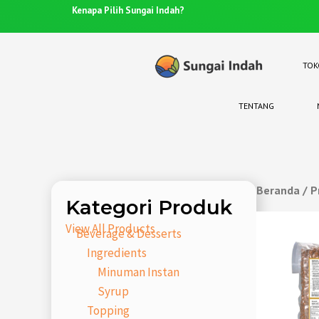
Anda punya pertanyaan? Hubungi 0812-8367-4910
TOK
TENTANG
Beranda
/ P
Kategori Produk
View All Products
Beverage & Desserts
Ingredients
Minuman Instan
Syrup
Topping