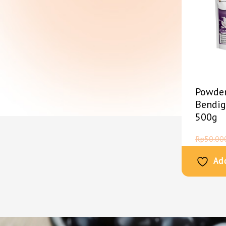
Powder
Bendig
500g
Rp
50.00
Add