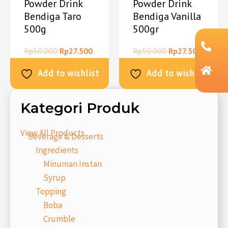
Powder Drink
Powder Drink
Bendiga Taro
Bendiga Vanilla
500g
500gr
Rp
50.000
Rp
27.500
Rp
50.000
Rp
27.500
Add to wishlist
Add to wishlist
Kategori Produk
View All Products
Beverage & Desserts
Ingredients
Minuman Instan
Syrup
Topping
Boba
Crumble