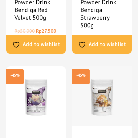
Powder Drink
Powder Drink
Bendiga Red
Bendiga
Velvet 500g
Strawberry
500g
Rp
50.000
Rp
27.500
Rp
50.000
Rp
27.500
Add to wishlist
Add to wishlist
-45%
-45%