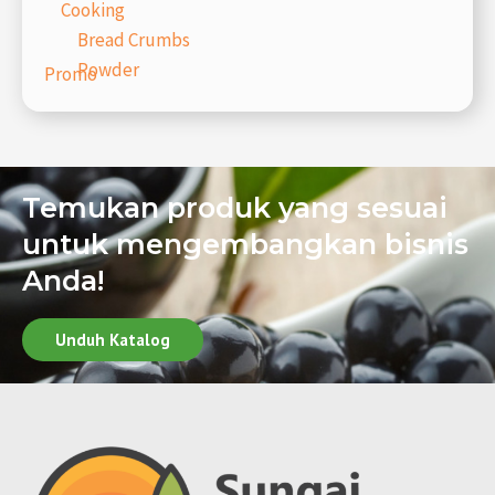
Cooking
Bread Crumbs
Powder
Promo
Temukan produk yang sesuai
untuk mengembangkan bisnis
Anda!
Unduh Katalog