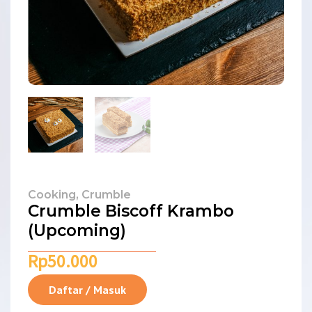
Cooking
,
Crumble
Crumble Biscoff Krambo
(Upcoming)
Rp
50.000
Daftar / Masuk